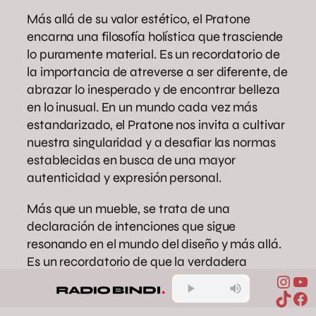
Más allá de su valor estético, el Pratone
encarna una filosofía holística que trasciende
lo puramente material. Es un recordatorio de
la importancia de atreverse a ser diferente, de
abrazar lo inesperado y de encontrar belleza
en lo inusual. En un mundo cada vez más
estandarizado, el Pratone nos invita a cultivar
nuestra singularidad y a desafiar las normas
establecidas en busca de una mayor
autenticidad y expresión personal.
Más que un mueble, se trata de una
declaración de intenciones que sigue
resonando en el mundo del diseño y más allá.
Es un recordatorio de que la verdadera
Inst
Yo
innovación surge de la valentía de cuestionar
TikTo
Fa
lo establecido y de la voluntad de explorar
nuevos horizontes.