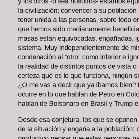
y los otros -o sea nosotros- estamos equ
la civilización: convencer a su població
tener unida a las personas, sobre todo en
que hemos sido medianamente beneficiario
masas están equivocadas, engañadas, ign
sistema. Muy independientemente de mis p
condenación al “otro” como inferior e ig
la realidad de distintos puntos de vista 
certeza qué es lo que funciona, ningún s
¿O me vas a decir que ya íbamos bien? E
ocurre en lo que hablan de Petro en Colo
hablan de Bolsonaro en Brasil y Trump 
Desde esa conjetura, los que se oponen 
de la situación y engaña a la población;
productivo pensar que estas personas na