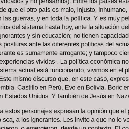
ivocados y no pensamos). Entre los países esta
n de que el otro país es malo, injusto, inhuman
 las guerras, y en toda la política. Y es muy p
s del sistema hasta hoy, ante la situación del
orantes y sin educación; no tienen capacidad 
osturas ante las diferentes políticas del actu
norante es sumamente arrogante; y tampoco cier
o experiencias vividas-. La política económica no
istema actual está funcionando, vivimos en el p
ste mismo discurso que, en este caso, expreso
mbia, Castillo en Perú, Evo en Bolivia, Boric e
en Estados Unidos. Y también de Jesús en Naza
a estos personajes expresan la opinión que el
 o sea, a los ignorantes. Les invito a que no lo
cieron, o emergieron, desde un contexto. El co