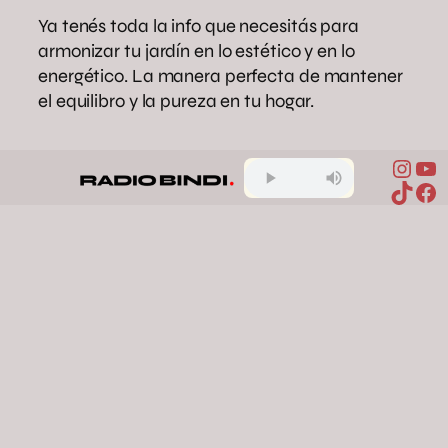
Ya tenés toda la info que necesitás para
armonizar tu jardín en lo estético y en lo
energético. La manera perfecta de mantener
el equilibro y la pureza en tu hogar.
Inst
Yo
armonía energética
bienestar en el
TikTo
Fa
hogar
equilibrio natural
feng shui
jardines conscientes
Compartir en Facebook
Compartir en X
Compartir en Pinterest
Compartir en WhatsApp