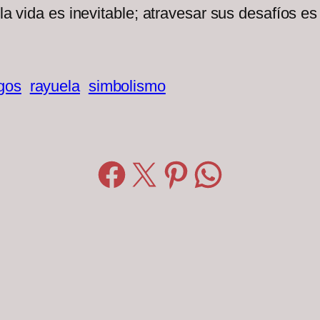
 la vida es inevitable; atravesar sus desafíos 
gos
rayuela
simbolismo
Compartir en Facebook
Compartir en X
Compartir en Pinterest
Compartir en WhatsApp