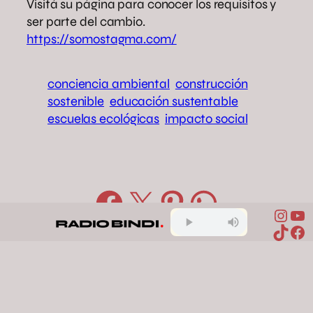
Visitá su página para conocer los requisitos y
ser parte del cambio.
https://somostagma.com/
conciencia ambiental
construcción
sostenible
educación sustentable
escuelas ecológicas
impacto social
Compartir en Facebook
Compartir en X
Compartir en Pinterest
Compartir en WhatsApp
Inst
Yo
TikTo
Fa
Comentarios