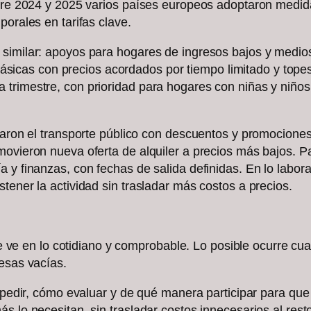
ntre 2024 y 2025 varios países europeos adoptaron medida
porales en tarifas clave.
 similar: apoyos para hogares de ingresos bajos y medios
as con precios acordados por tiempo limitado y topes p
trimestre, con prioridad para hogares con niñas y niños, 
rzaron el transporte público con descuentos y promocione
movieron nueva oferta de alquiler a precios más bajos. 
 y finanzas, con fechas de salida definidas. En lo labora
tener la actividad sin trasladar más costos a precios.
 se ve en lo cotidiano y comprobable. Lo posible ocurre cu
mesas vacías.
é pedir, cómo evaluar y de qué manera participar para que
s lo necesitan, sin trasladar costos innecesarios al res