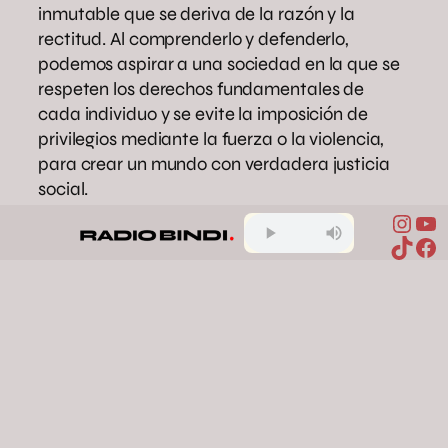
inmutable que se deriva de la razón y la
rectitud. Al comprenderlo y defenderlo,
podemos aspirar a una sociedad en la que se
respeten los derechos fundamentales de
cada individuo y se evite la imposición de
privilegios mediante la fuerza o la violencia,
para crear un mundo con verdadera justicia
social.
Inst
Yo
TikTo
Fa
derecho natural
filosofía política
igualdad
justicia social
leyes
universales
libertad humana
Compartir en Facebook
Compartir en X
Compartir en Pinterest
Compartir en WhatsApp