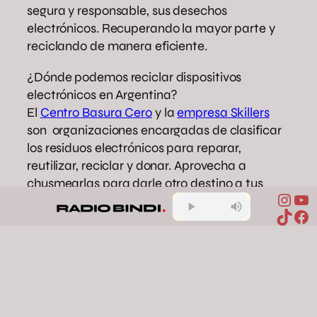
segura y responsable, sus desechos
electrónicos. Recuperando la mayor parte y
reciclando de manera eficiente.
¿Dónde podemos reciclar dispositivos
electrónicos en Argentina?
El
Centro Basura Cero
y la
empresa Skillers
son organizaciones encargadas de clasificar
los residuos electrónicos para reparar,
reutilizar, reciclar y donar. Aprovecha a
chusmearlas para darle otro destino a tus
Inst
Yo
dispositivos electrónicos.
TikTo
Fa
economía circular
medio ambiente
reciclaje electronico
sostenibilidad
tecnología