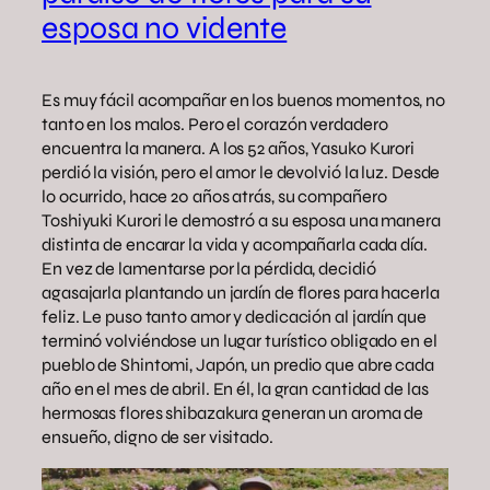
esposa no vidente
Es muy fácil acompañar en los buenos momentos, no
tanto en los malos. Pero el corazón verdadero
encuentra la manera. A los 52 años, Yasuko Kurori
perdió la visión, pero el amor le devolvió la luz. Desde
lo ocurrido, hace 20 años atrás, su compañero
Toshiyuki Kurori le demostró a su esposa una manera
distinta de encarar la vida y acompañarla cada día.
En vez de lamentarse por la pérdida, decidió
agasajarla plantando un jardín de flores para hacerla
feliz. Le puso tanto amor y dedicación al jardín que
terminó volviéndose un lugar turístico obligado en el
pueblo de Shintomi, Japón, un predio que abre cada
año en el mes de abril. En él, la gran cantidad de las
hermosas flores shibazakura generan un aroma de
ensueño, digno de ser visitado.