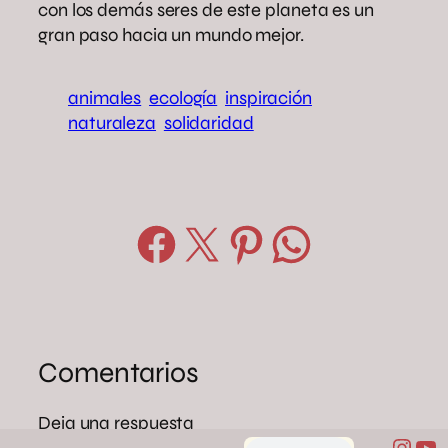
con los demás seres de este planeta es un
gran paso hacia un mundo mejor.
animales
ecología
inspiración
naturaleza
solidaridad
Compartir en Facebook
Compartir en X
Compartir en Pinterest
Compartir en WhatsApp
Comentarios
Deja una respuesta
Inst
Yo