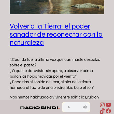
Volver a la Tierra: el poder
sanador de reconectar con la
naturaleza
¿Cuándo fue la última vez que caminaste descalzo
sobre el pasto?
¿O que te detuviste, sin apuro, a observar cómo
bailan las hojas movidas por el viento?
¿Recordás el sonido del mar, el olor de la tierra
húmeda, el tacto de una piedra tibia bajo el sol?
Nos hemos habituado a vivir entre edificios, ruido y
pantallas, conectados a todo… menos a lo esencial.
Inst
Yo
Corremos detrás del tiempo, de la productividad y de
TikTo
Fa
las metas, sin detenernos a mirar el cielo ni a sentir el