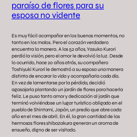
paraíso de flores para su
esposa no vidente
Es muy fácil acompañar en los buenos momentos, no
tanto en los malos. Pero el corazón verdadero
encuentra la manera. A los 52 años, Yasuko Kurori
perdió la visión, pero el amor le devolvió la luz. Desde
lo ocurrido, hace 20 años atrás, su compañero
Toshiyuki Kurori le demostró a su esposa una manera
distinta de encarar la vida y acompañarla cada día.
En vez de lamentarse por la pérdida, decidió
agasajarla plantando un jardín de flores para hacerla
feliz. Le puso tanto amor y dedicación al jardín que
terminó volviéndose un lugar turístico obligado en el
pueblo de Shintomi, Japón, un predio que abre cada
año en el mes de abril. En él, la gran cantidad de las
hermosas flores shibazakura generan un aroma de
ensueño, digno de ser visitado.