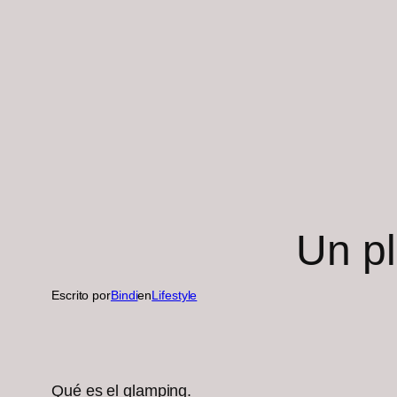
Un pl
Escrito por
Bindi
en
Lifestyle
Qué es el glamping.