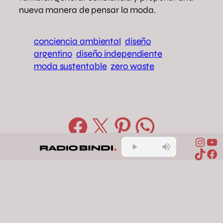
nueva manera de pensar la moda.
conciencia ambiental
diseño
argentino
diseño independiente
moda sustentable
zero waste
Compartir en Facebook
Compartir en X
Compartir en Pinterest
Compartir en WhatsApp
Inst
Yo
TikTo
Fa
Comentarios
Deja una respuesta