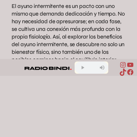
El ayuno intermitente es un pacto con uno
mismo que demanda dedicación y tiempo. No
hay necesidad de apresurarse; en cada fase,
se cultiva una conexión más profunda con la
propia fisiología. Así, al explorar los beneficios
del ayuno intermitente, se descubre no solo un
bienestar físico, sino también uno de los
posibles caminos hacia el equilibrio interior.
Inst
Yo
TikTo
Fa
ayuno intermitente
bienestar
hábitos
saludables
nutrición
salud
Compartir en Facebook
Compartir en X
Compartir en Pinterest
Compartir en WhatsApp