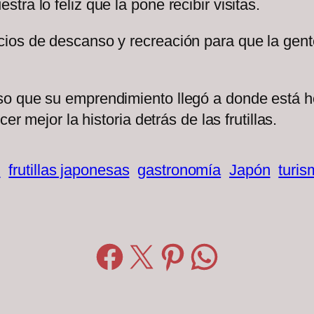
ra lo feliz que la pone recibir visitas.
ios de descanso y recreación para que la gente
o que su emprendimiento llegó a donde está ho
er mejor la historia detrás de las frutillas.
m
frutillas japonesas
gastronomía
Japón
turis
Compartir en Facebook
Compartir en X
Compartir en Pinterest
Compartir en WhatsApp