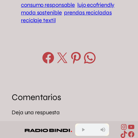
consumo responsable
lujo ecofriendly
moda sostenible
prendas recicladas
reciclaje textil
Compartir en Facebook
Compartir en X
Compartir en Pinterest
Compartir en WhatsApp
Comentarios
Deja una respuesta
Tu dirección de correo electrónico no será
Inst
Yo
TikTo
Fa
publicada.
Los campos obligatorios están