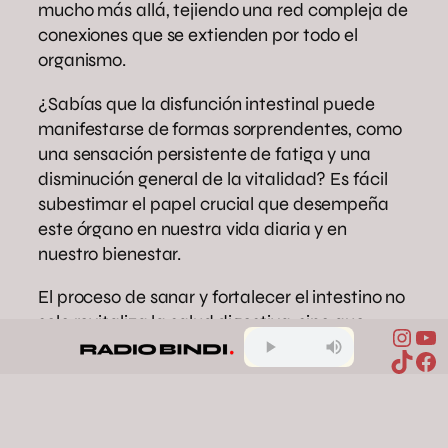
mucho más allá, tejiendo una red compleja de
conexiones que se extienden por todo el
organismo.
¿Sabías que la disfunción intestinal puede
manifestarse de formas sorprendentes, como
una sensación persistente de fatiga y una
disminución general de la vitalidad? Es fácil
subestimar el papel crucial que desempeña
este órgano en nuestra vida diaria y en
nuestro bienestar.
El proceso de sanar y fortalecer el intestino no
solo revitaliza la salud digestiva, sino que
Inst
Yo
también desencadena un efecto dominó en
TikTo
Fa
todo el cuerpo, infundiendo una sensación
renovada de vitalidad y vigor.
Reflexiona por un momento: ¿cómo ha