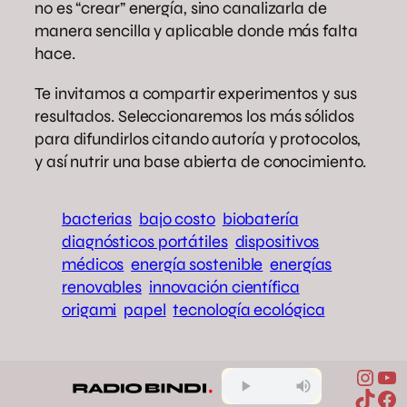
no es “crear” energía, sino canalizarla de
manera sencilla y aplicable donde más falta
hace.
Te invitamos a compartir experimentos y sus
resultados. Seleccionaremos los más sólidos
para difundirlos citando autoría y protocolos,
y así nutrir una base abierta de conocimiento.
bacterias
bajo costo
biobatería
diagnósticos portátiles
dispositivos
médicos
energía sostenible
energías
renovables
innovación científica
origami
papel
tecnología ecológica
Inst
Yo
TikTo
Fa