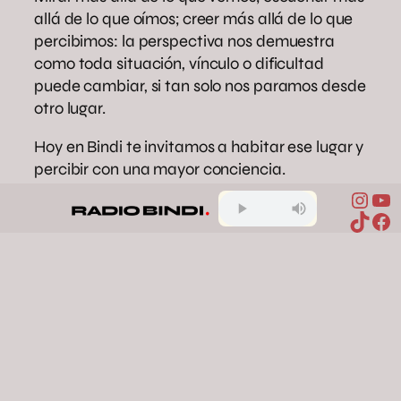
allá de lo que oímos; creer más allá de lo que
percibimos: la perspectiva nos demuestra
como toda situación, vínculo o dificultad
puede cambiar, si tan solo nos paramos desde
otro lugar.
Hoy en Bindi te invitamos a habitar ese lugar y
percibir con una mayor conciencia.
Inst
Yo
TikTo
Fa
autoconocimiento
conciencia
creencias limitantes
percepción
perspectiva
psicología
Compartir en Facebook
Compartir en X
Compartir en Pinterest
Compartir en WhatsApp