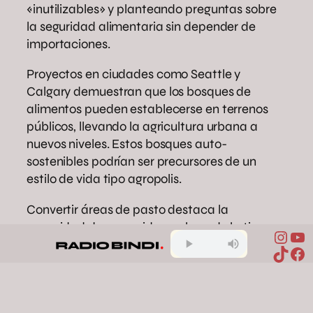
«inutilizables» y planteando preguntas sobre
la seguridad alimentaria sin depender de
importaciones.
Proyectos en ciudades como Seattle y
Calgary demuestran que los bosques de
alimentos pueden establecerse en terrenos
públicos, llevando la agricultura urbana a
nuevos niveles. Estos bosques auto-
sostenibles podrían ser precursores de un
estilo de vida tipo agropolis.
Convertir áreas de pasto destaca la
necesidad de reconsiderar el uso de la tierra.
Inst
Yo
Esta transformación podría ser clave para
TikTo
Fa
alimentar poblaciones locales y reducir la
dependencia de importaciones.
El bosque de alimentos es más que una