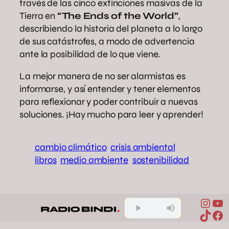
través de las cinco extinciones masivas de la
Tierra en
“The Ends of the World”
,
describiendo la historia del planeta a lo largo
de sus catástrofes, a modo de advertencia
ante la posibilidad de lo que viene.
La mejor manera de no ser alarmistas es
informarse, y así entender y tener elementos
para reflexionar y poder contribuir a nuevas
soluciones. ¡Hay mucho para leer y aprender!
cambio climático
crisis ambiental
libros
medio ambiente
sostenibilidad
Inst
Yo
TikTo
Fa
Compartir en Facebook
Compartir en X
Compartir en Pinterest
Compartir en WhatsApp