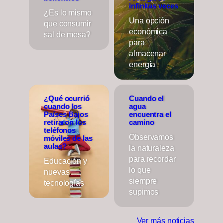
infinitas veces
¿Es lo mismo
Una opción
que consumir
económica
sal de mesa?
para
almacenar
energía
¿Qué ocurrió
Cuando el
cuando los
agua
Países Bajos
encuentra el
retiraron los
camino
teléfonos
Observamos
móviles de las
aulas?
la naturaleza
para recordar
Educación y
lo que
nuevas
siempre
tecnologías
supimos
Ver más noticias