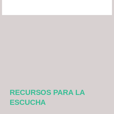
Cosecha del día de la escucha
F
cí
RECURSOS PARA LA
ESCUCHA