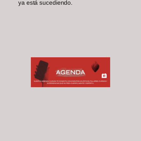
ya está sucediendo.
Marianne Martínez Riekes
Erik