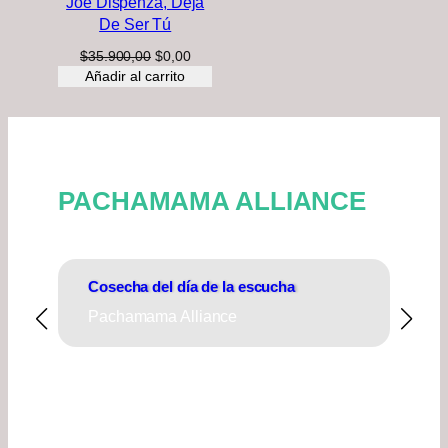
Joe Dispenza, Deja
OFERTA
De Ser Tú
El
El
$
35.900,00
$
0,00
precio
precio
Añadir al carrito
original
actual
era:
es:
$35.900,00.
$0,00.
PACHAMAMA ALLIANCE
Cosecha del día de la escucha
For
círc
Pachamama Alliance
Pac