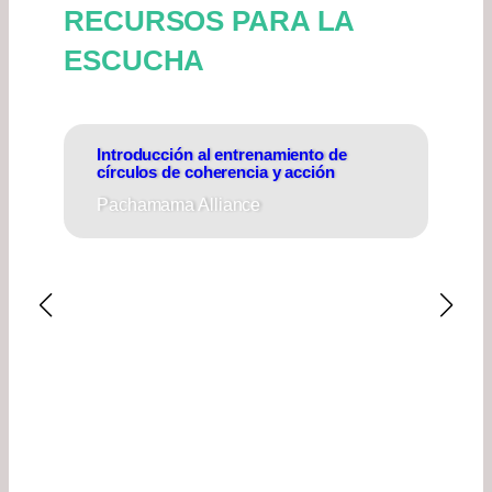
RECURSOS PARA LA
ESCUCHA
Introducción al entrenamiento de
Tej
círculos de coherencia y acción
coh
Pachamama Alliance
Pac